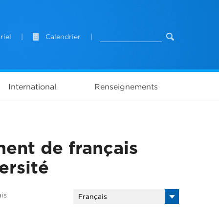
riel
|
Calendrier
|
International
Renseignements
ent de français
ersité
is
Français