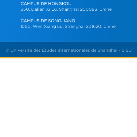
CAMPUS DE HONGKOU
550, Dalian Xi Lu, Shanghai 200083, Chine
CAMPUS DE SONGJIANG
1550, Wen Xiang Lu, Shanghai 201620, Chine
© Université des Études internationales de Shanghai - SISU