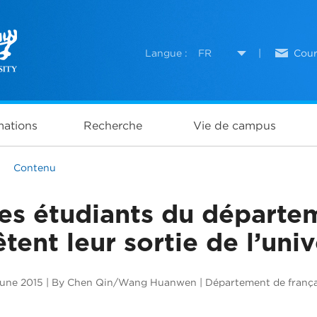
Langue :
FR
|
Cour
ations
Recherche
Vie de campus
>
Contenu
es étudiants du départem
êtent leur sortie de l’univ
June 2015 | By Chen Qin/Wang Huanwen | Département de frança