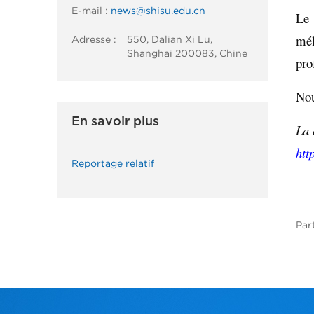
E-mail :
news@shisu.edu.cn
Le 
mél
Adresse :
550, Dalian Xi Lu,
Shanghai 200083, Chine
pro
Nou
En savoir plus
La 
htt
Reportage relatif
Par