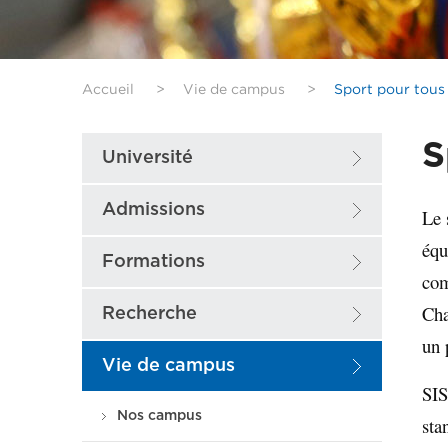
Accueil
>
Vie de campus
>
Sport pour tous
S
Université
Admissions
Le 
équ
Formations
com
Cha
Recherche
un 
Vie de campus
SIS
Nos campus
sta