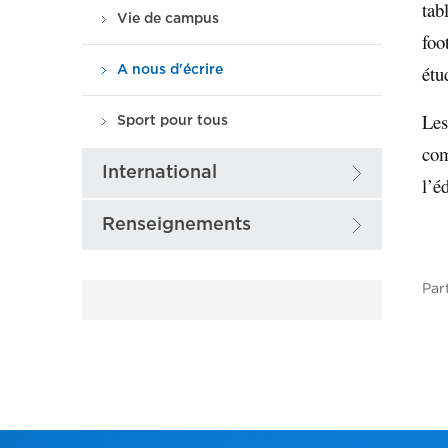
tab
Vie de campus
foo
étu
A nous d'écrire
Les
Sport pour tous
com
International
l’é
Renseignements
Par