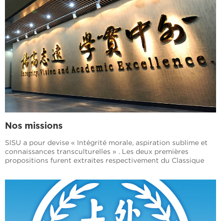
Nos missions
SISU a pour devise « Intégrité morale, aspiration sublime et
connaissances transculturelles » . Les deux premières
propositions furent extraites respectivement du Classique
des rites, dans lesquels on lit « Il faut parler honnêtement et
agir avec intégrité, de sorte à garder ses principes bien
respectés dans sa vie et sa réputation intacte après sa mort »