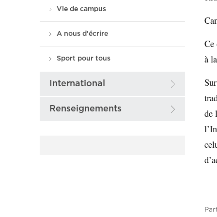
Vie de campus
Cam
A nous d'écrire
Ce 
à l
Sport pour tous
Sur
International
tra
Renseignements
de 
l’I
cel
d’a
Par