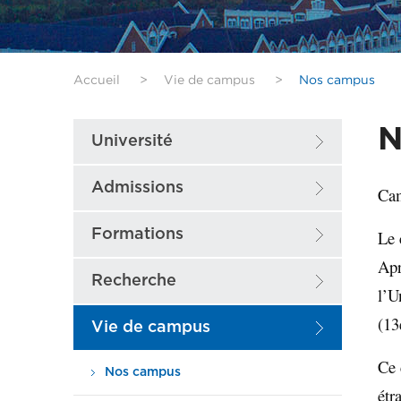
Accueil
>
Vie de campus
>
Nos campus
N
Université
Admissions
Ca
Formations
Le 
Apr
Recherche
l’U
(13
Vie de campus
Ce 
Nos campus
étr