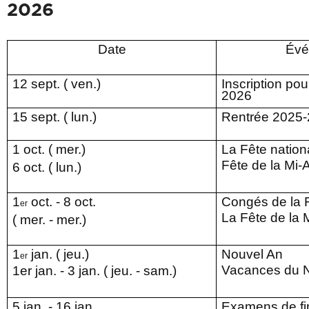
2026
Date
Évé
12
sept. (
ven.)
Inscription po
202
6
15
sept. (
lun.)
Rentrée 202
5
1
oct
. (
m
er
.)
L
a Fête nation
F
ête de la Mi
6 oct
. (
lun
.)
1
oct. -
8
oct.
Congés de la F
er
L
a
Fête de la
(
mer
. -
mer
.)
1
jan. (
jeu
.)
Nouvel An
er
Vacances du 
1er jan. - 3 jan. ( jeu. - sam.)
5 jan
. -
16
jan.
Examens de fi