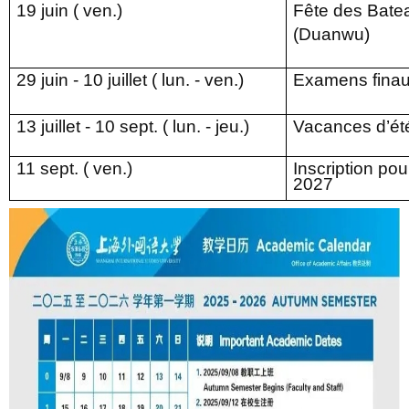
19 juin
(
ven
.)
Fête des Bate
(Duanwu)
29
juin -
10 juillet
(
lun.
-
ven.)
Examens fina
13 juillet
- 1
0
sept.
(
lun. - jeu.)
Vacances d’ét
1
1
sept. (
ven.)
Inscription po
202
7