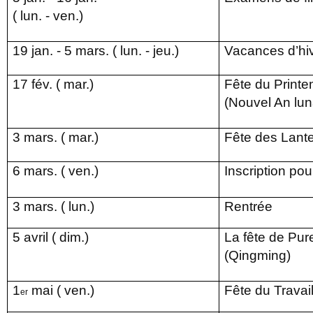
(
lun. - ven.)
1
9
jan. -
5
mars
. (
lun
. -
jeu
.)
Vacances d’hi
17
f
é
v
. (
mar
.)
Fête du Print
(Nouvel An lun
3
mars
. (
m
ar
.)
Fête des Lant
6 mars
. (
ven.)
Inscription pou
3 mars
. (
lun.)
Rentrée
5
avril (
dim
.)
La fête de Pur
(Qingming)
1
mai (
ven
.)
Fête du Travai
er