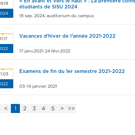
« En avant et vers le haut » : La première con
9.19
étudiants de SISU 2024
2024
19 sep. 2024, auditorium du campus
Vacances d’hiver de l’année 2021-2022
1.17
2022
17 janv.2021-24 févr.2022
Examens de fin du 1er semestre 2021-2022
1.03
2022
03-14 janvier 2021
<
<
1
2
3
4
5
>
>>