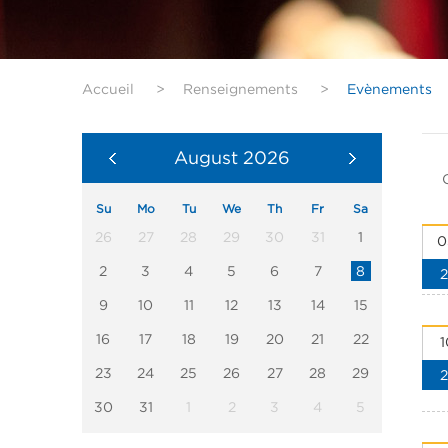
Accueil
>
Renseignements
>
Evènements
August
2026
Su
Mo
Tu
We
Th
Fr
Sa
26
27
28
29
30
31
1
0
2
3
4
5
6
7
8
9
10
11
12
13
14
15
16
17
18
19
20
21
22
1
23
24
25
26
27
28
29
30
31
1
2
3
4
5