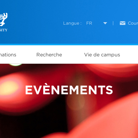
Langue :
FR
|
Cour
ations
Recherche
Vie de campus
EVÈNEMENTS