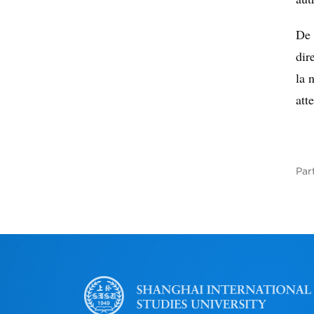
De 
dir
la 
att
Par