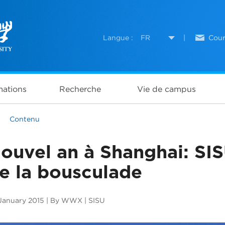
Langue :
FR
|
Cour
ations
Recherche
Vie de campus
>
Contenu
ouvel an à Shanghai: SIS
e la bousculade
January 2015 | By WWX | SISU