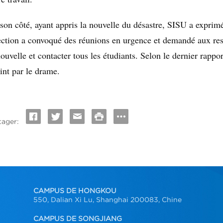
son côté, ayant appris la nouvelle du désastre, SISU a expri
ection a convoqué des réunions en urgence et demandé aux respo
nouvelle et contacter tous les étudiants. Selon le dernier rapp
eint par le drame.
tager:
CAMPUS DE HONGKOU
550, Dalian Xi Lu, Shanghai 200083, Chine
CAMPUS DE SONGJIANG