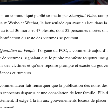
on un communiqué publié ce matin par
Shanghai Fabu
, comp
iaux Weibo et Wechat, la bousculade qui avait eu lieu dans la
t au total 36 morts et 47 blessés, dont 32 personnes mortes ont
dentification du reste des victimes se poursuit.
Quotidien du Peuple
, l’organe du PCC, a commenté aujourd’hu
te de victimes, signalant que le public manifeste toujours une
s des victimes et qu’une réponse prompte et exacte du gouve
iances et rumeurs.
commentateur fait remarquer que la publication des noms des
es innocents disparus et une consolation de leur famille. Elle d
ictement. Il exige à la fin aux gouvernements locaux de placer 
e travail.