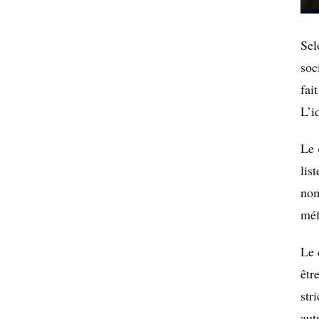
Sel
soc
fai
L’i
Le
lis
nom
méf
Le 
êtr
str
autr