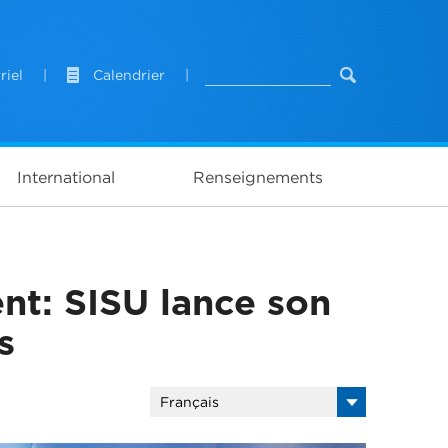
riel
|
Calendrier
|
International
Renseignements
t: SISU lance son
s
Français