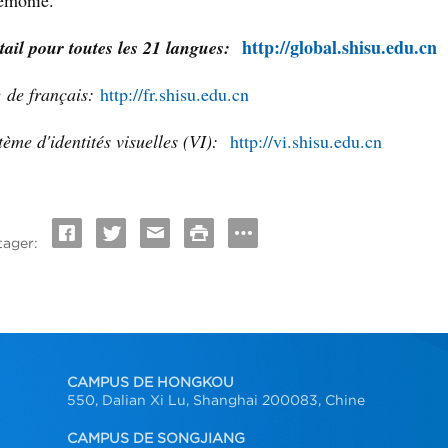
émonie.
http://global.shisu.edu.cn
tail pour toutes les 21 langues:
e de français:
http://fr.shisu.edu.cn
tème d'identités visuelles (VI):
http://vi.shisu.edu.cn
tager:
CAMPUS DE HONGKOU
550, Dalian Xi Lu, Shanghai 200083, Chine
CAMPUS DE SONGJIANG