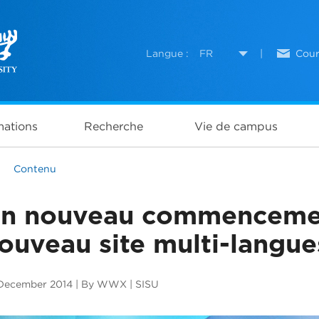
Langue :
FR
|
Cour
ations
Recherche
Vie de campus
>
Contenu
n nouveau commencemen
ouveau site multi-langue
December 2014 | By WWX | SISU