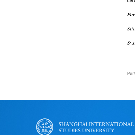
cér
Por
Sit
Sys
Par