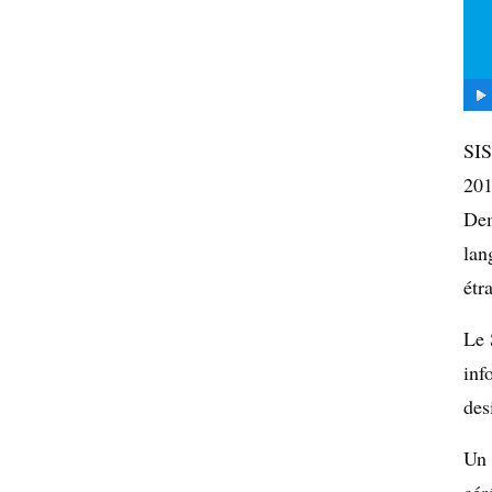
SIS
201
Dem
lan
étr
Le 
inf
des
Un 