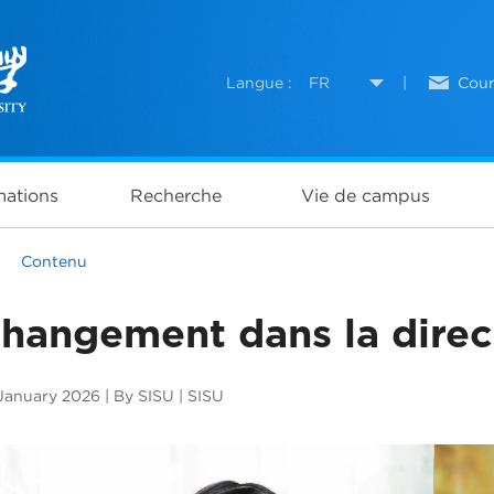
Langue :
FR
|
Cour
ations
Recherche
Vie de campus
>
Contenu
hangement dans la direct
January 2026 | By SISU | SISU