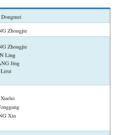
 Dongmei
G Zhongjie
G Zhongjie
N Ling
NG Jing
Lirui
Xuelei
Yonggang
G Xin