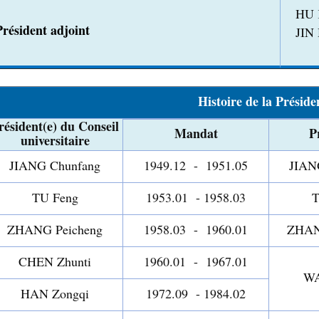
HU 
Président adjoint
JIN
Histoire de la Préside
résident(e) du Conseil
Mandat
P
universitaire
JIANG Chunfang
1949.12 - 1951.05
JIAN
TU Feng
1953.01 - 1958.03
T
ZHANG Peicheng
1958.03 - 1960.01
ZHAN
CHEN Zhunti
1960.01 - 1967.01
WA
HAN Zongqi
1972.09 - 1984.02