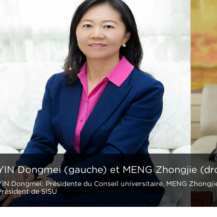
YIN Dongmei (gauche) et MENG Zhongjie (dro
YIN Dongmei: Présidente du Conseil universitaire, MENG Zhongji
Président de SISU