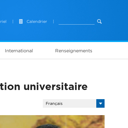
riel
|
Calendrier
|
International
Renseignements
ion universitaire
Français