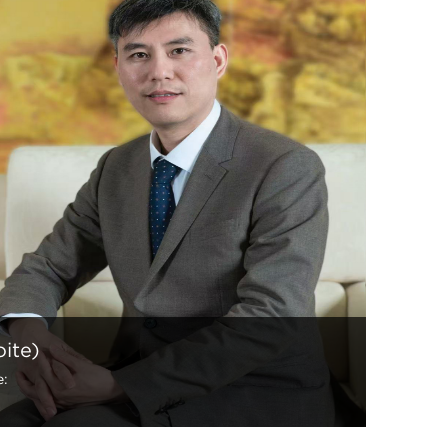
ite)
e: