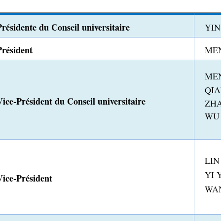
Présidente du Conseil universitaire
YIN
Président
MEN
MEN
QIA
Vice-Président du Conseil universitaire
ZHA
WU 
LIN 
YI 
Vice-Président
WAN