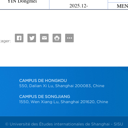
YIN Dongmei
2025.12-
MENG
tager:
CAMPUS DE HONGKOU
550, Dalian Xi Lu, Shanghai 200083, Chine
CAMPUS DE SONGJIANG
1550, Wen Xiang Lu, Shanghai 201620, Chine
© Université des Études internationales de Shanghai - SISU