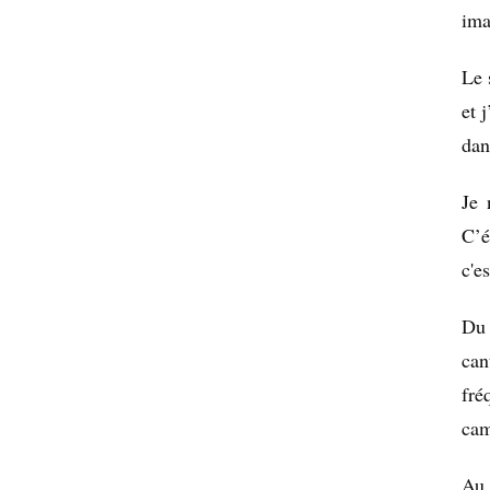
ima
Le 
et 
dan
Je 
C’é
c'e
Du 
can
fré
cam
Au 