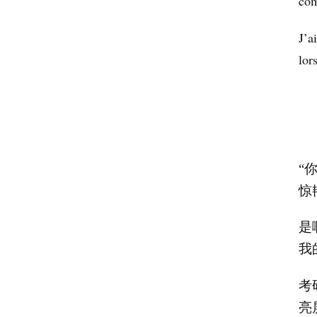
com
J’a
lor
“
惊
是
我
考
亮