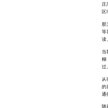
庄
区
那
等
读
当
糊
过
从
的
通
随