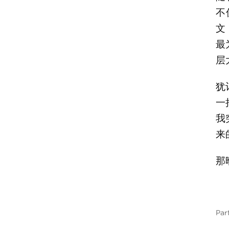
不
文
最
层
犹
一
我
来
那
Par