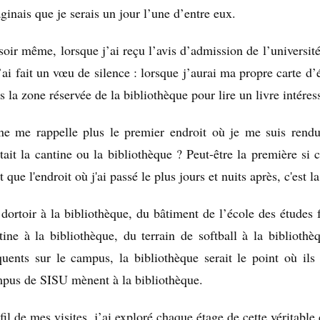
ginais que je serais un jour l’une d’entre eux.
soir même, lorsque j’ai reçu l’avis d’admission de l’universi
j’ai fait un vœu de silence : lorsque j’aurai ma propre carte d’
s la zone réservée de la bibliothèque pour lire un livre intéres
ne me rappelle plus le premier endroit où je me suis rendu
tait la cantine ou la bibliothèque ? Peut-être la première si c
st que l'endroit où j'ai passé le plus jours et nuits après, c'est l
dortoir à la bibliothèque, du bâtiment de l’école des études 
tine à la bibliothèque, du terrain de softball à la biblioth
quents sur le campus, la bibliothèque serait le point où ils
pus de SISU mènent à la bibliothèque.
fil de mes visites, j’ai exploré chaque étage de cette véritable 