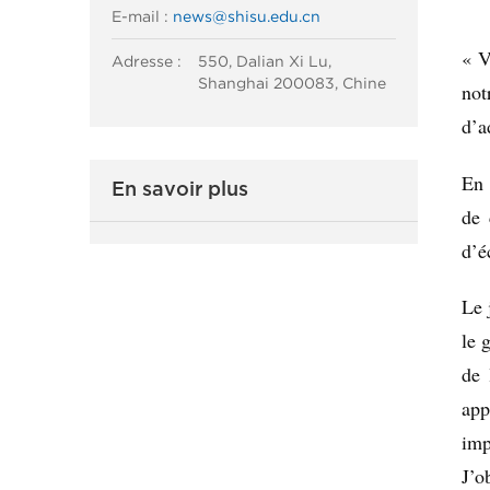
E-mail :
news@shisu.edu.cn
« V
Adresse :
550, Dalian Xi Lu,
Shanghai 200083, Chine
not
d’a
En 
En savoir plus
de 
d’é
Le 
le 
de 
app
imp
J’o