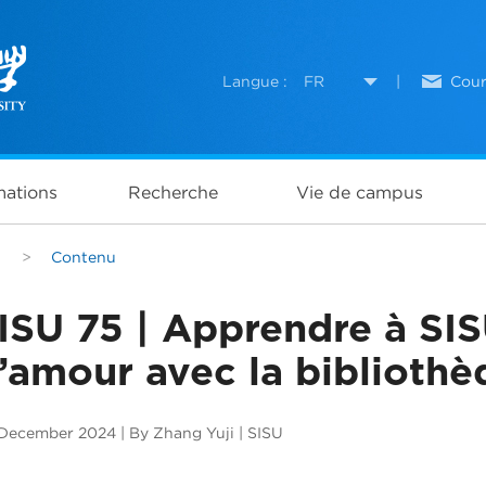
Langue :
FR
|
Cour
ations
Recherche
Vie de campus
>
Contenu
ISU 75 | Apprendre à SIS
’amour avec la bibliothè
December 2024 | By Zhang Yuji | SISU