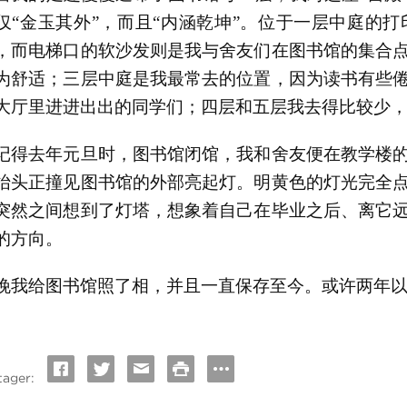
仅“金玉其外”，而且“内涵乾坤”。位于一层中庭的
，而电梯口的软沙发则是我与舍友们在图书馆的集合
为舒适；三层中庭是我最常去的位置，因为读书有些
大厅里进进出出的同学们；四层和五层我去得比较少
记得去年元旦时，图书馆闭馆，我和舍友便在教学楼
抬头正撞见图书馆的外部亮起灯。明黄色的灯光完全
突然之间想到了灯塔，想象着自己在毕业之后、离它
的方向。
晚我给图书馆照了相，并且一直保存至今。或许两年
tager: