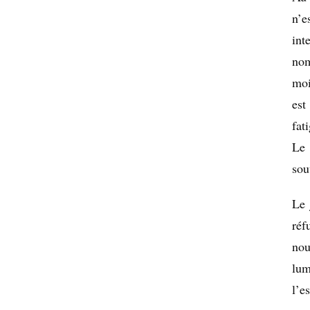
n’e
int
nom
moi
est
fat
Le 
sou
Le 
réf
nou
lum
l’e