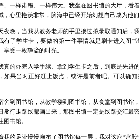
严、一样肃穆、一样伟大。我坐在图书馆的大厅，看
域，心里艳羡非常，脑海中已经开始幻想自己成为他
天夜晚，当我从教务老师的手里接过拟录取通知后，
我有了学生卡，要做的第一件事情就是刷卡进入图书
、享受一段静谧的时光。
我真的办完入学手续、拿到学生卡之后，到底是先进
，如果当时正好赶上饭点，或许是前者吧。可以确知
。
宿舍到图书馆，从教学楼到图书馆，从食堂到图书馆
日常行走路线都画出来，那图书馆一定是线路交汇最
往图书馆。
着我的足迹慢慢遍布了图书馆每一层，我对这座“宫殿