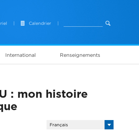
riel
|
Calendrier
|
International
Renseignements
U : mon histoire
que
Français